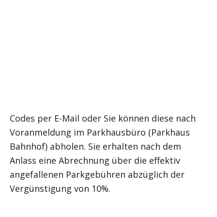
SUCHEN
Hier können Sie Kongresstickets und Tickets
WARENKORB
zu Gruppentarifen bestellen. Die
Vergünstigungen werden in Form von
zeitlich
Ihr Warenkorb ist derzeit leer.
begrenzten QR-Codes
bereitgestellt. Nach
Ihrer Bestellung erfolgt der Versand der QR-
Codes per E-Mail oder Sie können diese nach
Voranmeldung im Parkhausbüro (Parkhaus
Bahnhof) abholen. Sie erhalten nach dem
Anlass eine Abrechnung über die effektiv
angefallenen Parkgebühren abzüglich der
Vergünstigung von 10%.