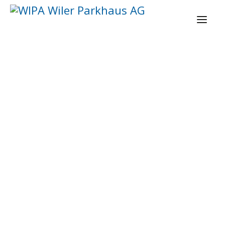
BAHNHOF
ALTSTADT
FILZFABRIK
FREMDANLAGEN
DAUERMIETER
KONGRESSTICKETS UND GRUPPENTARIFE
PARK+RIDE
ÜBER UNS
NEWS
WERBEFLÄCHEN / WERBUNG
LINKS + PARTNER