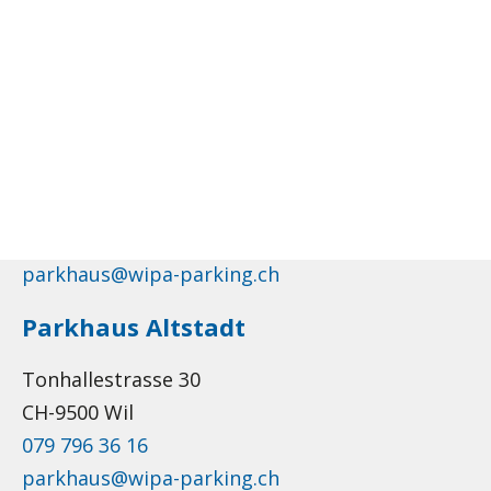
071 911 59 05
SUCHEN
info@wipa-parking.ch
Parkhaus Bahnhof
WARENKORB
Weststrasse 4
Ihr Warenkorb ist derzeit leer.
CH-9500 Wil
079 796 36 16
parkhaus@wipa-parking.ch
Parkhaus Altstadt
Tonhallestrasse 30
CH-9500 Wil
079 796 36 16
parkhaus@wipa-parking.ch