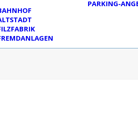
PARKING-ANG
BAHNHOF
ALTSTADT
FILZFABRIK
FREMDANLAGEN