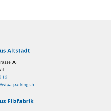
us Altstadt
trasse 30
il
6 16
wipa-parking.ch
s Filzfabrik