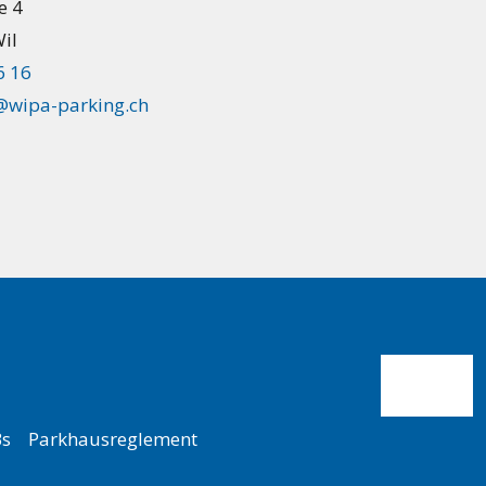
e 4
il
6 16
wipa-parking.ch
s
Parkhausreglement