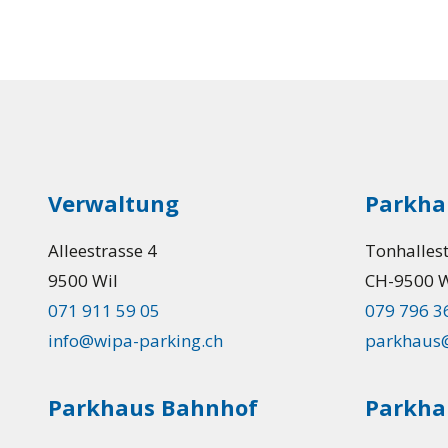
Verwaltung
Parkha
Alleestrasse 4
Tonhalles
9500 Wil
CH-9500 W
071 911 59 05
079 796 3
info@wipa-parking.ch
parkhaus@
Parkhaus Bahnhof
Parkhau