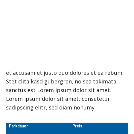
SUCHEN
LOREM IPSUM
WARENKORB
Lorem ipsum dolor sit amet, consetetur
sadipscing elitr, sed diam nonumy eirmod
Ihr Warenkorb ist derzeit leer.
tempor invidunt ut labore et dolore magna
aliquyam erat, sed diam voluptua. At vero eos
et accusam et justo duo dolores et ea rebum.
Stet clita kasd gubergren, no sea takimata
sanctus est Lorem ipsum dolor sit amet.
Lorem ipsum dolor sit amet, consetetur
sadipscing elitr, sed diam nonumy
Parkdauer
Preis